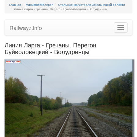
Главная
Минифотогалерея
Стальные магистрали Хмельницкой области
Линия Ларга - Гречаны. Перегон Буйволовецкий - Волудринцы
Railwayz.info
Toggle
navigatio
Линия Ларга - Гречаны. Перегон
Буйволовецкий - Волудринцы