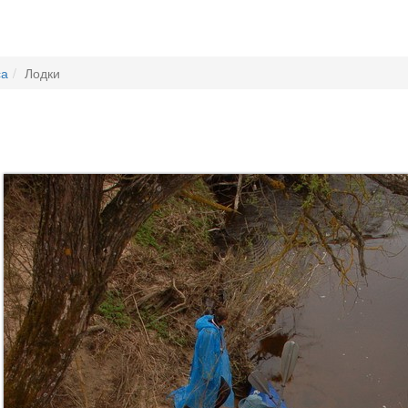
са
Лодки