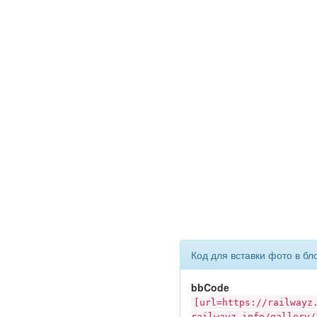
Код для вставки фото в бл
bbCode
[url=https://
railwayz
railwayz.info
/gallery/