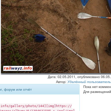
Дата:
02.05.2011
, опубликовано 06.05
Автор:
Удалённый пользователь
Пока нет коммен
ог, форум или отчёт
Для размещений
.info
/gallery/photo/144][img]https://
images/albums/6/1304631595_s.jpg[/img]