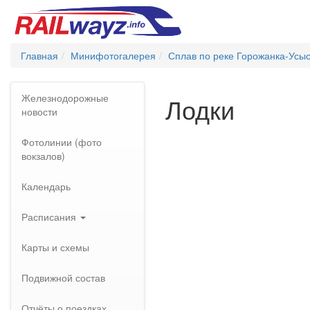
Главная
Минифотогалерея
Сплав по реке Горожанка-Усы
Железнодорожные
Лодки
новости
Фотолинии (фото
вокзалов)
Календарь
Расписания
Карты и схемы
Подвижной состав
Отчёты о поездках