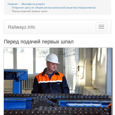
Главная
Минифотогалерея
Открытие цеха по сборке рельсошпальной решетки в Барановичах
Перед подачей первых шпал
Railwayz.info
Toggle
navigatio
Перед подачей первых шпал