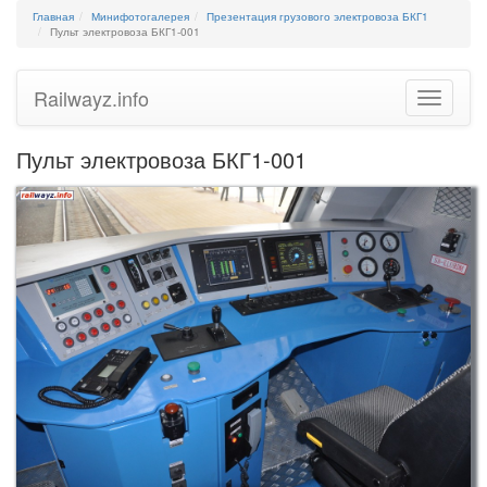
Главная
Минифотогалерея
Презентация грузового электровоза БКГ1
Пульт электровоза БКГ1-001
Railwayz.info
Toggle
navigatio
Пульт электровоза БКГ1-001