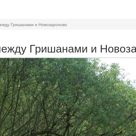
ежду Гришанами и Новозароново
между Гришанами и Новоз