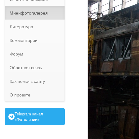
Минифотогалерея
Литература
Комментарии
Форум
Обратная связь
Как помочь сайту
О проекте
Telegram канал
«Фотолинии»