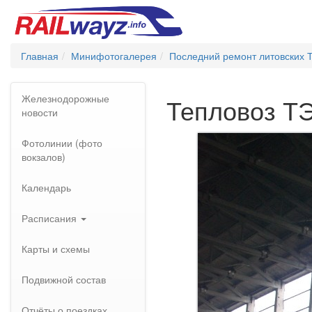
Главная
Минифотогалерея
Последний ремонт литовских 
Железнодорожные
Тепловоз Т
новости
Фотолинии (фото
вокзалов)
Календарь
Расписания
Карты и схемы
Подвижной состав
Отчёты о поездках