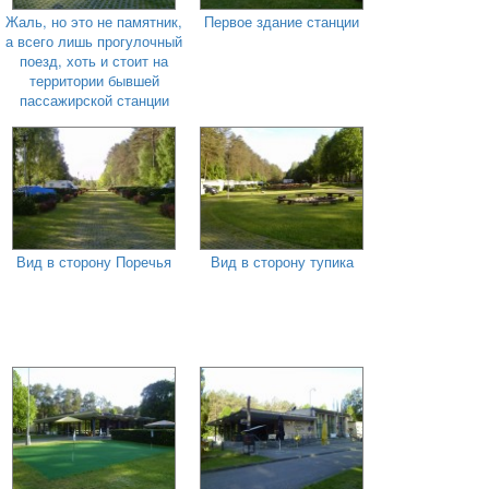
Жаль, но это не памятник,
Первое здание станции
а всего лишь прогулочный
поезд, хоть и стоит на
территории бывшей
пассажирской станции
Вид в сторону Поречья
Вид в сторону тупика