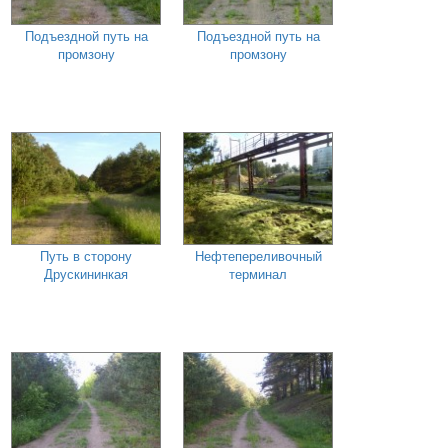
Подъездной путь на
Подъездной путь на
промзону
промзону
Путь в сторону
Нефтепереливочный
Друскининкая
терминал