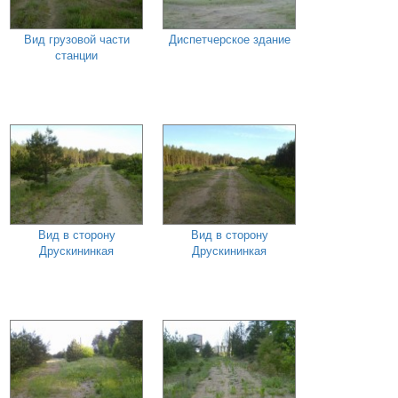
Вид грузовой части
Диспетчерское здание
станции
Вид в сторону
Вид в сторону
Друскининкая
Друскининкая